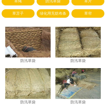
草绳
防汛草袋
草片
草苫子
绿化用无纺布条
草帘
防汛草袋
防汛草袋
防汛草袋
防汛草袋