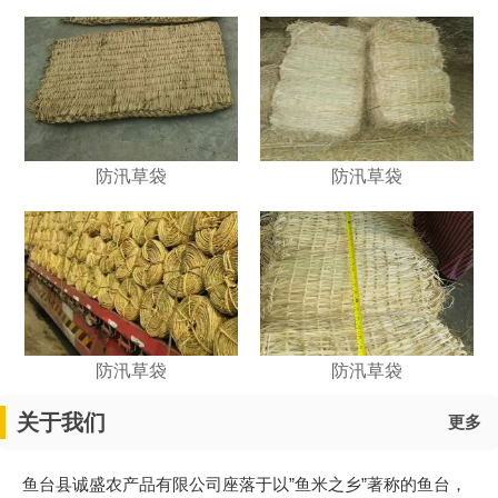
防汛草袋
防汛草袋
1
2
防汛草袋
防汛草袋
关于我们
更多
鱼台县诚盛农产品有限公司座落于以”鱼米之乡”著称的鱼台，