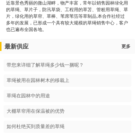
近靠景色秀丽的微山湖畔，物产丰富，常年以销售园林绿化用
的草绳、草片子，防汛草袋、工程用的草苫、管桩用草绳、草
片，绿化用的草帘、草棒、苇席苇箔等草制品,本合作社经过
多年的发展，已形成一个具有较大规模的草绳销售中心，客户
也已遍布全国各地。
最新供应
更多
带您来详细了解草绳多少钱一捆呢？
草绳被用在园林树木的移栽上
草绳在园林中的用途
大棚草帘用在保温被的优势
如何杜绝买到质量差的草绳