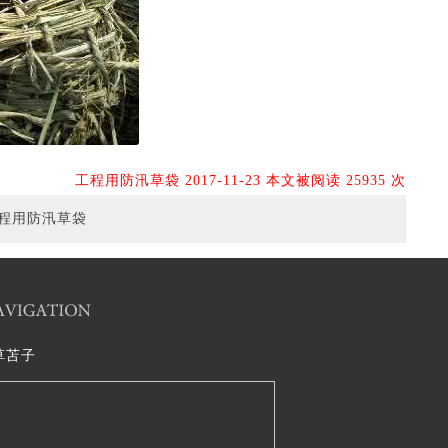
工程用防汛草袋 2017-11-23 本文被阅读 25935 次
程用防汛草袋
草苫子