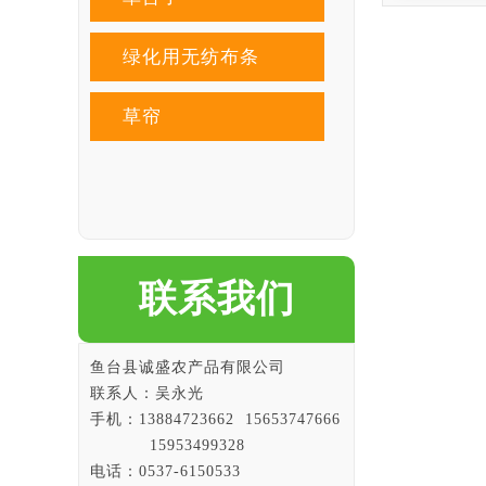
绿化用无纺布条
草帘
联系我们
鱼台县诚盛农产品有限公司
联系人：吴永光
手机：13884723662 15653747666
15953499328
电话：0537-6150533