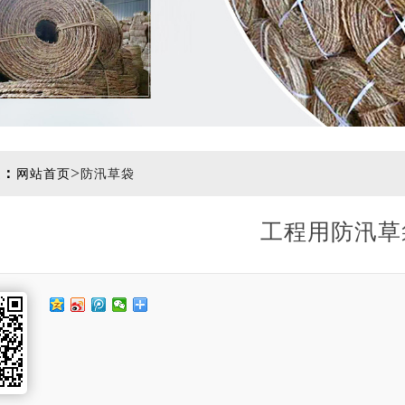
>
置：
网站首页
防汛草袋
工程用防汛草